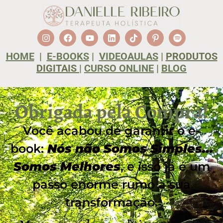
HOME
|
E-BOOKS
|
VIDEOAULAS
|
PRODUTOS
DIGITAIS
|
CURSO ONLINE
|
BLOG
Obrigada pela Compra!
Você acabou de garantir o e-
book:
Nós não Somos Simples…
Somos Melhores
, e isso já é um
passo enorme rumo à sua
transformação.