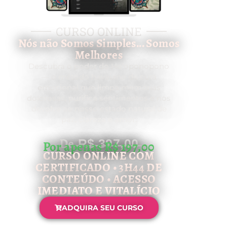
CURSO ONLINE
Nós não Somos Simples... Somos
Melhores
Descubra o poder do Ho’oponopono
— o método havaiano de cura
emocional que limpa memórias
dolorosas, purifica sentimentos e nos
devolve ao nosso estado natural de
paz, clareza e amor.
De ̶R̶$̶ ̶3̶9̶7̶,̶0̶0̶
Por apenas R$ 197,00
CURSO ONLINE COM
CERTIFICADO • 3H44 DE
CONTEÚDO • ACESSO
IMEDIATO E VITALÍCIO
ADQUIRA SEU CURSO